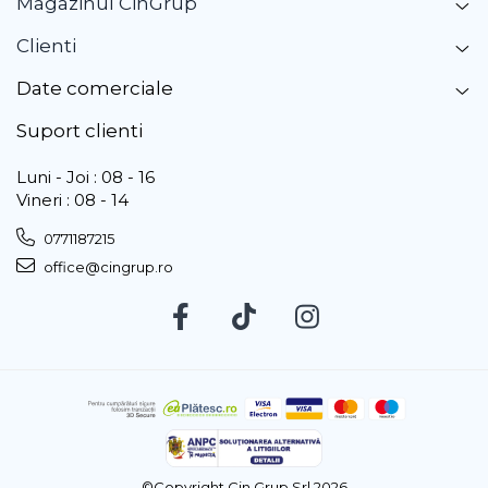
Magazinul CinGrup
Clienti
Date comerciale
Suport clienti
Luni - Joi : 08 - 16
Vineri : 08 - 14
0771187215
office@cingrup.ro
©Copyright Cin Grup Srl 2026