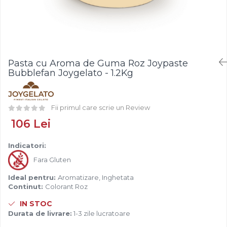
Fistic
Creme Tartinabile
Bastonase Lemn
Alune de Padure
Creme de Fructe
Gratare
Arahide
Umpluturi de Fructe
Ustensile - Diverse
Fructe Liofilizate
Fructe Confiate
Pasta cu Aroma de Guma Roz Joypaste
Compot si Cocktail
Bubblefan Joygelato - 1.2Kg
Arome
Aroma Vanilie
Fii primul care scrie un Review
Aroma Rom
106 Lei
Aroma Lamaie
Zahar
Indicatori:
Isomalt
Fara Gluten
Crocant / Crumble
Ideal pentru:
Aromatizare, Inghetata
Lapte Condensat
Continut:
Colorant Roz
Topping
IN STOC
Durata de livrare:
1-3 zile lucratoare
Spray Antilipire Tavi