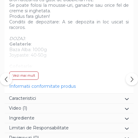
Se poate folosi la mousse-uri, ganache sau orice fel de
creme si inghetata.
Produs fara gluten!
Conditii de depozitare: A se depozita in loc uscat si
racoros.
DOZAJ:
Gelaterie
:
Baza Alba: 1000g
Joypaste: 40-50g
Cofetarie
:
Preparate de baza: 1000g
Vezi mai mult
Joypaste: 40-50g
Informatii conformitate produs
Caracteristici
Video
(1)
Ingrediente
Limitari de Responsabilitate
Review-uri
(0)