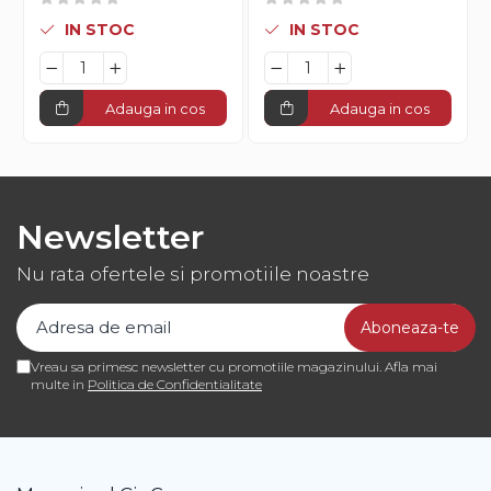
IN STOC
IN STOC
Adauga in cos
Adauga in cos
Newsletter
Nu rata ofertele si promotiile noastre
Vreau sa primesc newsletter cu promotiile magazinului. Afla mai
multe in
Politica de Confidentialitate