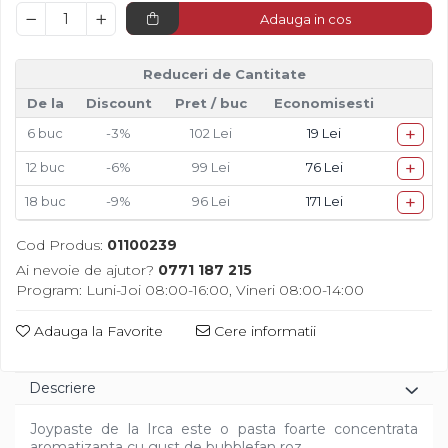
Diverse
Adauga in cos
Reduceri de Cantitate
De la
Discount
Pret
/ buc
Economisesti
+
6
buc
-3%
102 Lei
19 Lei
+
12
buc
-6%
99 Lei
76 Lei
+
18
buc
-9%
96 Lei
171 Lei
Cod Produs:
01100239
Ai nevoie de ajutor?
0771 187 215
Program: Luni-Joi 08:00-16:00, Vineri 08:00-14:00
Adauga la Favorite
Cere informatii
Descriere
Joypaste de la Irca este o pasta foarte concentrata
aromatizanta cu gust de bubblefan roz.