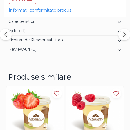
Vezi mai mult
Joypaste: 20-40g
Informatii conformitate produs
Caracteristici
Video
(1)
Limitari de Responsabilitate
Review-uri
(0)
Produse similare