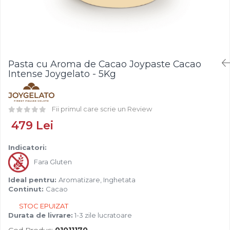
Fistic
Creme Tartinabile
Bastonase Lemn
Alune de Padure
Creme de Fructe
Gratare
Arahide
Umpluturi de Fructe
Ustensile - Diverse
Fructe Liofilizate
Fructe Confiate
Pasta cu Aroma de Cacao Joypaste Cacao
Compot si Cocktail
Intense Joygelato - 5Kg
Arome
Aroma Vanilie
Fii primul care scrie un Review
Aroma Rom
479 Lei
Aroma Lamaie
Zahar
Indicatori:
Isomalt
Fara Gluten
Crocant / Crumble
Ideal pentru:
Aromatizare, Inghetata
Lapte Condensat
Continut:
Cacao
Topping
STOC EPUIZAT
Durata de livrare:
1-3 zile lucratoare
Spray Antilipire Tavi