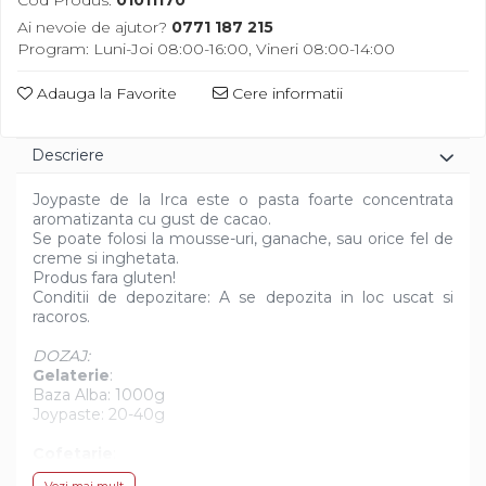
Cod Produs:
01011170
Diverse
Ai nevoie de ajutor?
0771 187 215
Program: Luni-Joi 08:00-16:00, Vineri 08:00-14:00
Adauga la Favorite
Cere informatii
Descriere
Joypaste de la Irca este o pasta foarte concentrata
aromatizanta cu gust de cacao.
Se poate folosi la mousse-uri, ganache, sau orice fel de
creme si inghetata.
Produs fara gluten!
Conditii de depozitare: A se depozita in loc uscat si
racoros.
DOZAJ:
Gelaterie
:
Baza Alba: 1000g
Joypaste: 20-40g
Cofetarie
:
Preparate de baza: 1000g