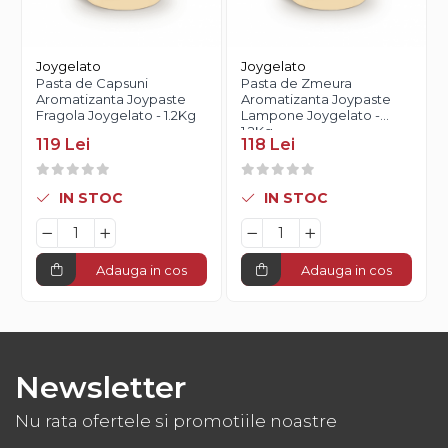
Joygelato
Joygelato
Pasta de Capsuni
Pasta de Zmeura
Aromatizanta Joypaste
Aromatizanta Joypaste
Fragola Joygelato - 1.2Kg
Lampone Joygelato -
1.2Kg
119 Lei
118 Lei
IN STOC
IN STOC
Adauga in cos
Adauga in cos
Newsletter
Nu rata ofertele si promotiile noastre