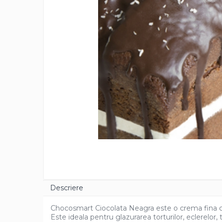
Cacao Barry Callebaut
Ciocolata Calda
Unt de Cacao
Mixuri Pudra
Mixuri Pudra Crema Vanilie
Mixuri Pudra Cofetarie
Mixuri Pudra Inghetata
Mixuri Pudra Mousse
Fructe
Fistic
Alune de Padure
Arahide
Fructe Liofilizate
Fructe Confiate
Descriere
Compot si Cocktail
Arome
Chocosmart Ciocolata Neagra este o crema fina cu 
Este ideala pentru glazurarea torturilor, eclerelor, t
Aroma Vanilie