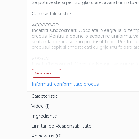
Se potriveste si pentru glazurare, avand urmatoarel
Aroma Rom
Cum se foloseste?
Aroma Lamaie
Zahar
ACOPERIRE:
Incalziti Chocosmart Ciocolata Neagra la o temp
Isomalt
produs. Pentru a obtine o acoperire uniforma, va 
scufundati produsele in produsul topit. Pentru 
Crocant / Crumble
produsul topit si amestecati cu grija (nu folositi 
Lapte Condensat
FRISCA:
Topping
Lasati Chocosmart Ciocolata Neagra sa ajunga la
pana cand volumul s-a dublat. Suprasolicitarea pro
Spray Antilipire Tavi
Vezi mai mult
aromatizati produsul, va recomandam sa adaugati 
mixare (nu folositi arome pe baza de apa).
Diverse
Informatii conformitate produs
UMPLUTURI:
Caracteristici
Frisca obtinuta cu Chocosmart Ciocolata Neagra, a
Creme, Glazuri, Paste
excelenta de praline rafinate. Pentru aceasta util
Creme Umpluturi
Video
(1)
500W) la o temperatura de 32-34°C.
Creme inainte Coacere
Ingrediente
Creme dupa Coacere
Limitari de Responsabilitate
Creme Crocante
Review-uri
(0)