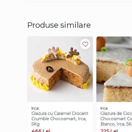
Creme Gianduia
Glazuri
Glazura Ciocolata
Produse similare
Glazura Oglinda
Paste Aromatizante
Pasta de Fistic
Pasta de Vanilie
Pasta de Fructe
Paste Inghetata cu Lapte
Creme Tartinabile
Creme de Fructe
Umpluturi de Fructe
Gelaterie
Irca
Irca
Paste Aromatizante
Glazura cu Caramel Crocant
Glazura de Cioc
Crumble Chocosmart, Irca,
Chocosmart Ci
Pasta de Fistic
5Kg
Bianco, Irca, 5
Pasta de Vanilie
466 Lei
225 Lei