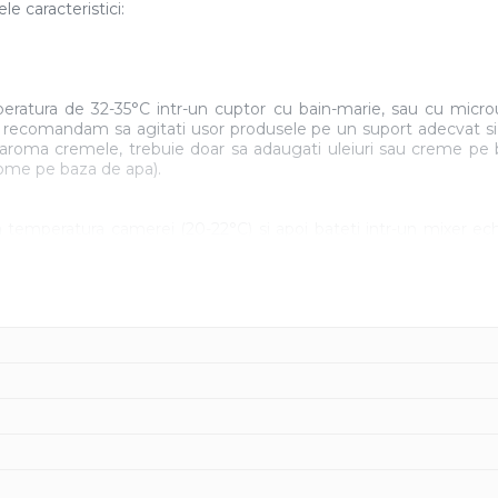
e caracteristici:
eratura de 32-35°C intr-un cuptor cu bain-marie, sau cu micro
recomandam sa agitati usor produsele pe un suport adecvat si sa
a aroma cremele, trebuie doar sa adaugati uleiuri sau creme pe 
arome pe baza de apa).
 temperatura camerei (20-22°C) si apoi bateti intr-un mixer ech
dusului in mixer, din cauza incalzirii excesive a acestuia, poate
uleiuri, sau creme pe baza de ulei (crema de alune, crema de ca
sa cum este descrisa mai sus si utilizata fie ca atare, fie aroma
izare, produsul poate fi folosit si fara mixare: doar se incalzest