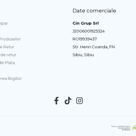
Date comerciale
par
Cin Grup Srl
J2006001925324
 Produselor
RO19939437
de Retur
Str. Henri Coanda, FN
de retur
Sibiu, Sibiu
e Plata
ea litigiilor