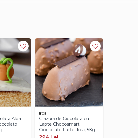
Irca
olata Alba
Glazura de Ciocolata cu
occolato
Lapte Chocosmart
Kg
Cioccolato Latte, Irca, 5Kg
294 Lei