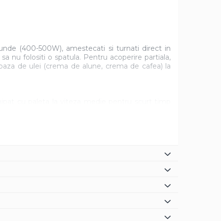
unde (400-500W), amestecati si turnati direct in
 nu folositi o spatula. Pentru acoperire partiala,
baza de ulei (crema de alune, crema de cafea) la
ipat cu paleta la viteza medie pentru scurt timp
 compromite volumul final al frisca. Daca doriti sa
fea) la produs inainte de inceperea procesului de
tizata dupa gust, poate fi folosita ca o umplutura
e la bain-marie, sau la cuptorul cu microunde (400-