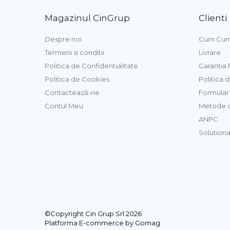
Umplutura Cozonac
Magazinul CinGrup
Clienti
Margarina
Despre noi
Cum Cum
Termeni si conditii
Livrare
Pasta de Zahar, Icing
Politica de Confidentialitate
Garantia
Icing Rainbow Irca
Politica de Cookies
Politica 
Icing Pop Modecor
Contactează-ne
Formular 
Contul Meu
Metode d
Icing / Pasta Modelatoare
ANPC
Solutionar
Coloranti Alimentari
Coloranti Gel Hidrosolubili
Coloranti Pasta Liposolubili
Coloranti Pudra Liposolubili
Coloranti Pudra Perlati
Coloranti Pudra Pastelati
©Copyright Cin Grup Srl 2026
Coloranti Spray
Platforma E-commerce by Gomag