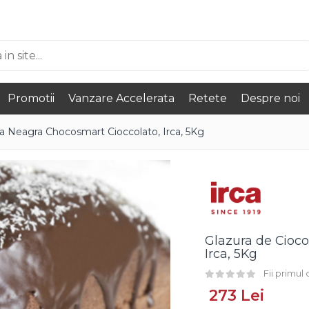
Promotii
Vanzare Accelerata
Retete
Despre noi
ta Neagra Chocosmart Cioccolato, Irca, 5Kg
Glazura de Cioc
Irca, 5Kg
Fii primul
273 Lei