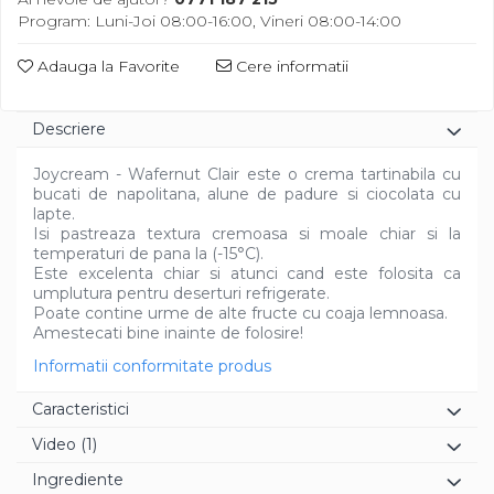
Diverse
Program: Luni-Joi 08:00-16:00, Vineri 08:00-14:00
Adauga la Favorite
Cere informatii
Descriere
Joycream - Wafernut Clair este o crema tartinabila cu
bucati de napolitana, alune de padure si ciocolata cu
lapte.
Isi pastreaza textura cremoasa si moale chiar si la
temperaturi de pana la (-15°C).
Este excelenta chiar si atunci cand este folosita ca
umplutura pentru deserturi refrigerate.
Poate contine urme de alte fructe cu coaja lemnoasa.
Amestecati bine inainte de folosire!
Informatii conformitate produs
Caracteristici
Video
(1)
Ingrediente