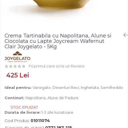
Fistic
Creme Tartinabile
Bastonase Lemn
Alune de Padure
Creme de Fructe
Gratare
Arahide
Umpluturi de Fructe
Ustensile - Diverse
Fructe Liofilizate
Fructe Confiate
Crema Tartinabila cu Napolitana, Alune si
Compot si Cocktail
Ciocolata cu Lapte Joycream Wafernut
Arome
Clair Joygelato - 5Kg
Aroma Vanilie
Aroma Rom
Fii primul care scrie un Review
Aroma Lamaie
425 Lei
Zahar
Isomalt
Ideal pentru:
Variegato, Deserturi Reci, Inghetata, Semifreddo
Crocant / Crumble
Continut:
Napolitana, Alune de Padure
Lapte Condensat
STOC EPUIZAT
Topping
Durata de livrare:
1-3 zile lucratoare
Cod Produs:
01011074
Spray Antilipire Tavi
Ai nevoie de ajutor?
0771 187 215