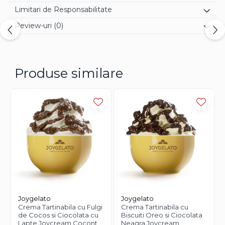
Limitari de Responsabilitate
Review-uri
(0)
Produse similare
Joygelato
Joygelato
Crema Tartinabila cu Fulgi
Crema Tartinabila cu
de Cocos si Ciocolata cu
Biscuiti Oreo si Ciocolata
Lapte Joycream Coconty
Neagra Joycream