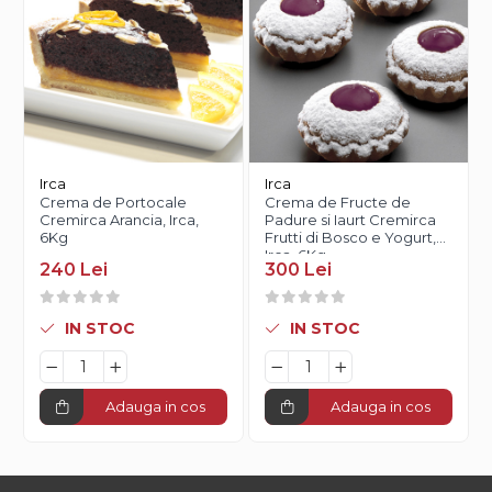
Irca
Irca
Crema de Portocale
Crema de Fructe de
Cremirca Arancia, Irca,
Padure si Iaurt Cremirca
6Kg
Frutti di Bosco e Yogurt,
Irca, 6Kg
240 Lei
300 Lei
IN STOC
IN STOC
Adauga in cos
Adauga in cos