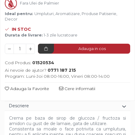
Diverse
Fara Ulei de Palmier
Ideal pentru:
Umpluturi, Aromatizare, Produse Patiserie,
Decor
IN STOC
Durata de livrare:
1-3 zile lucratoare
Adauga in cos
Cod Produs:
01520534
Ai nevoie de ajutor?
0771 187 215
Program: Luni-Joi 08:00-16:00, Vineri 08:00-14:00
Adauga la Favorite
Cere informatii
Descriere
Crema pe baza de sirop de glucoza / fructoza si
amidon cu gust de de lamaie, gata de utilizare.
Consistenta sa moale o face potrivita ca umplutura,
pentru a fi aplicata inainte, sau dupa coacere, precum si