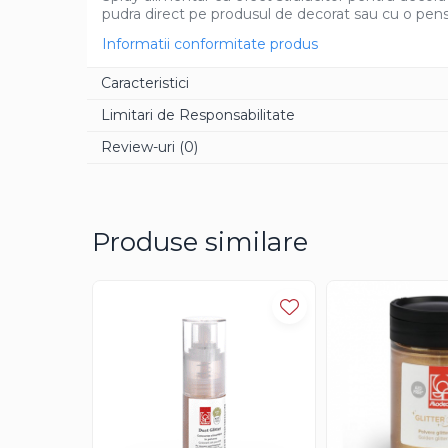
pudra direct pe produsul de decorat sau cu o pensul
Aroma Rom
Informatii conformitate produs
Aroma Lamaie
Zahar
Caracteristici
Isomalt
Limitari de Responsabilitate
Crocant / Crumble
Review-uri
(0)
Lapte Condensat
Topping
Spray Antilipire Tavi
Produse similare
Diverse
Creme, Glazuri, Paste
Creme Umpluturi
Creme inainte Coacere
Creme dupa Coacere
Creme Crocante