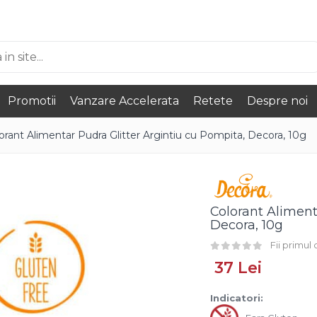
Promotii
Vanzare Accelerata
Retete
Despre noi
orant Alimentar Pudra Glitter Argintiu cu Pompita, Decora, 10g
Colorant Aliment
Decora, 10g
Fii primul
37 Lei
Indicatori: