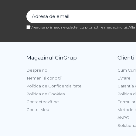
Pasta de Fructe
Pasta Inghetata cu Lapte
Variegato Ciocolata
Vreau sa primesc newsletter cu promotiile magazinului. Afl
Variegato Fructe
Baze si Mixuri Inghetata
Topping
Magazinul CinGrup
Clienti
Forme Silicon Inghetata
Bastonase Lemn
Despre noi
Cum Cum
Termeni si conditii
Livrare
Coji de Tarte
Politica de Confidentialitate
Garantia
Politica de Cookies
Politica 
Panificatie
Contactează-ne
Formular 
Drojdie
Contul Meu
Metode d
Maia
ANPC
Amelioratori
Solutionar
Premixuri Panificatie