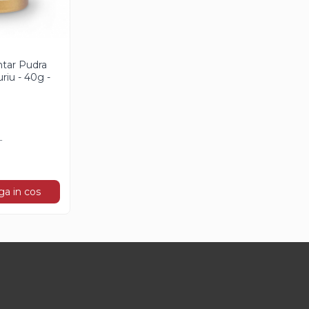
ntar Pudra
riu - 40g -
T
a in cos