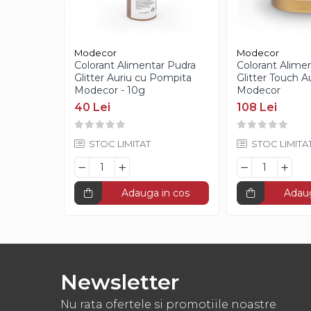
Creme Gianduia
Glazuri
Glazura Ciocolata
Modecor
Modecor
Glazura Oglinda
Colorant Alimentar Pudra
Colorant Alime
Paste Aromatizante
Glitter Auriu cu Pompita
Glitter Touch Au
Modecor - 10g
Modecor
Pasta de Fistic
40 Lei
108 Lei
Pasta de Vanilie
Pasta de Fructe
STOC LIMITAT
STOC LIMITA
Paste Inghetata cu Lapte
Creme Tartinabile
Creme de Fructe
Adauga in cos
Adaug
Umpluturi de Fructe
Gelaterie
Paste Aromatizante
Newsletter
Pasta de Fistic
Nu rata ofertele si promotiile noastre
Pasta de Vanilie