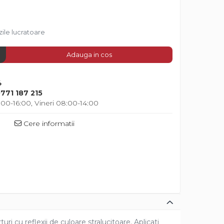
zile lucratoare
Adauga in cos
4
771 187 215
00-16:00, Vineri 08:00-14:00
Cere informatii
turi cu reflexii de culoare stralucitoare. Aplicati