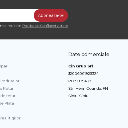
a mai multe in
Politica de Confidentialitate
Date comerciale
par
Cin Grup Srl
J2006001925324
 Produselor
RO19939437
de Retur
Str. Henri Coanda, FN
de retur
Sibiu, Sibiu
e Plata
ea litigiilor