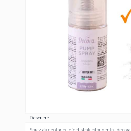
Cacao Barry Callebaut
Ciocolata Calda
Unt de Cacao
Mixuri Pudra
Mixuri Pudra Crema Vanilie
Mixuri Pudra Cofetarie
Mixuri Pudra Inghetata
Mixuri Pudra Mousse
Fructe
Fistic
Alune de Padure
Arahide
Fructe Liofilizate
Fructe Confiate
Compot si Cocktail
Descriere
Arome
Spray alimentar cu efect stralucitor pentru decoratiun
Aroma Vanilie