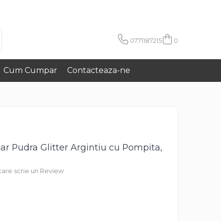
0771187215
0
Cum Cumpar
Contacteaza-ne
ar Pudra Glitter Argintiu cu Pompita,
 care scrie un Review