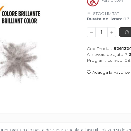
Fara Gluten
STOC LIMITAT
Durata de livrare:
1-3 
Cod Produs:
926122
Ai nevoie de ajutor?
0
Program: Luni-Joi 08:
Adauga la Favorite
i, prajituri din pasta de zahar, ciocolata, biscuiti, glazuri si deser