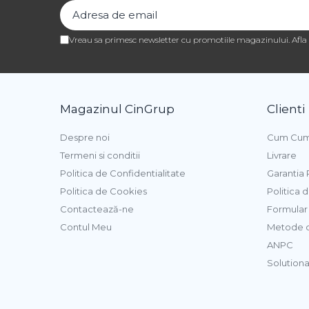
Pasta de Fructe
Pasta Inghetata cu Lapte
Vreau sa primesc newsletter cu promotiile magazinului. Afl
Variegato Ciocolata
Variegato Fructe
Baze si Mixuri Inghetata
Magazinul CinGrup
Clienti
Topping
Forme Silicon Inghetata
Despre noi
Cum Cum
Termeni si conditii
Livrare
Bastonase Lemn
Politica de Confidentialitate
Garantia
Coji de Tarte
Politica de Cookies
Politica 
Contactează-ne
Formular 
Panificatie
Contul Meu
Metode d
Drojdie
ANPC
Maia
Solutionar
Amelioratori
Premixuri Panificatie