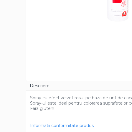
Cacao Barry Callebaut
Ciocolata Calda
Unt de Cacao
Mixuri Pudra
Mixuri Pudra Crema Vanilie
Mixuri Pudra Cofetarie
Mixuri Pudra Inghetata
Mixuri Pudra Mousse
Fructe
Fistic
Alune de Padure
Descriere
Arahide
Spray cu efect velvet rosu, pe baza de unt de caca
Fructe Liofilizate
Spray-ul este ideal pentru colorarea suprafetelor 
Fructe Confiate
Fara gluten!
Compot si Cocktail
Arome
Informatii conformitate produs
Aroma Vanilie