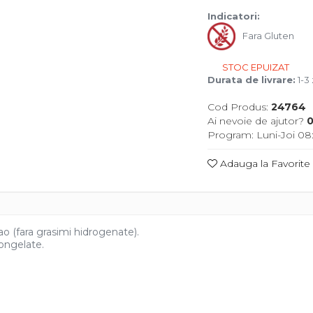
Indicatori:
Fara Gluten
STOC EPUIZAT
Durata de livrare:
1-3 
Cod Produs:
24764
Ai nevoie de ajutor?
0
Program: Luni-Joi 08:
Adauga la Favorite
o (fara grasimi hidrogenate).
congelate.