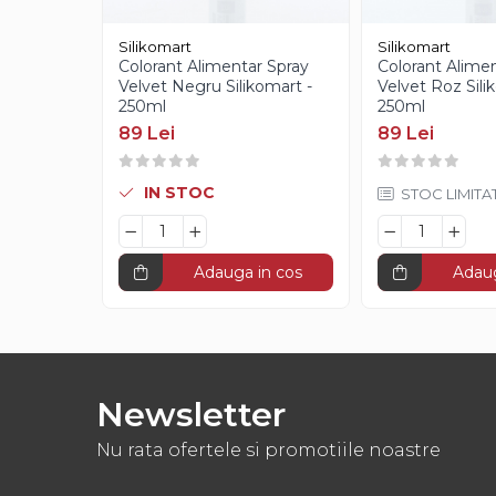
Creme Gianduia
Glazuri
Silikomart
Silikomart
Glazura Ciocolata
Colorant Alimentar Spray
Colorant Alime
Velvet Negru Silikomart -
Velvet Roz Sili
Glazura Oglinda
250ml
250ml
Paste Aromatizante
89 Lei
89 Lei
Pasta de Fistic
Pasta de Vanilie
IN STOC
STOC LIMITA
Pasta de Fructe
Paste Inghetata cu Lapte
Creme Tartinabile
Adauga in cos
Adaug
Creme de Fructe
Umpluturi de Fructe
Gelaterie
Newsletter
Paste Aromatizante
Nu rata ofertele si promotiile noastre
Pasta de Fistic
Pasta de Vanilie