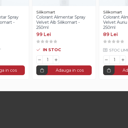
Silikomart
Silikomart
ntar Spray
Colorant Alimentar Spray
Colorant Ali
komart -
Velvet Alb Silikomart -
Velvet Auriu 
250ml
250ml
99 Lei
89 Lei
IN STOC
T
STOC LIMI
a in cos
Adauga in cos
Ad