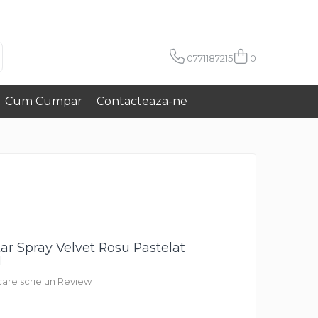
0771187215
0
Cum Cumpar
Contacteaza-ne
ar Spray Velvet Rosu Pastelat
l
 care scrie un Review