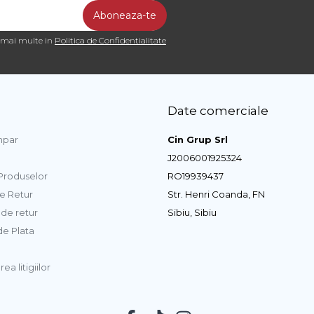
a mai multe in
Politica de Confidentialitate
Date comerciale
par
Cin Grup Srl
J2006001925324
 Produselor
RO19939437
de Retur
Str. Henri Coanda, FN
de retur
Sibiu, Sibiu
e Plata
ea litigiilor