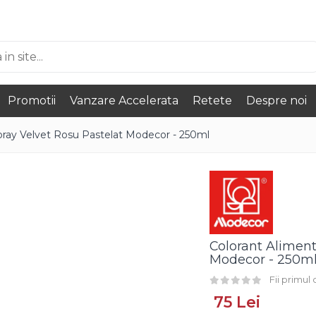
Promotii
Vanzare Accelerata
Retete
Despre noi
pray Velvet Rosu Pastelat Modecor - 250ml
Colorant Aliment
Modecor - 250m
Fii primul
75 Lei