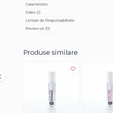
Caracteristici
Aroma Rom
Video
(1)
Aroma Lamaie
Zahar
Limitari de Responsabilitate
Isomalt
Review-uri
(0)
Crocant / Crumble
Lapte Condensat
Produse similare
Topping
Spray Antilipire Tavi
Diverse
Creme, Glazuri, Paste
Creme Umpluturi
Creme inainte Coacere
Creme dupa Coacere
Creme Crocante