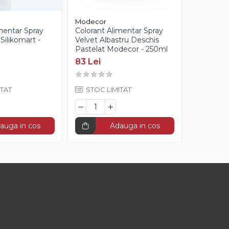
Modecor
Silikomart
mentar Spray
Colorant Alimentar Spray
Colorant 
Silikomart -
Velvet Albastru Deschis
Velvet Ve
Pastelat Modecor - 250ml
250ml
83 Lei
89 Lei
TAT
STOC LIMITAT
STOC L
auga in cos
Adauga in cos