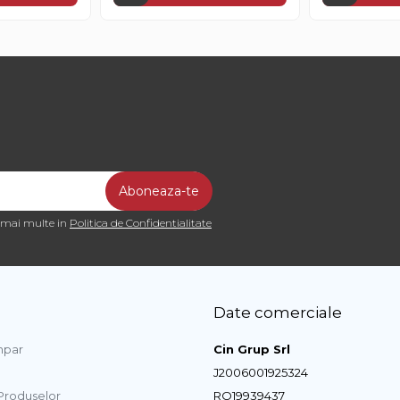
a mai multe in
Politica de Confidentialitate
Date comerciale
par
Cin Grup Srl
J2006001925324
 Produselor
RO19939437