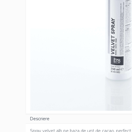
Cacao Barry Callebaut
Ciocolata Calda
Unt de Cacao
Mixuri Pudra
Mixuri Pudra Crema Vanilie
Mixuri Pudra Cofetarie
Mixuri Pudra Inghetata
Mixuri Pudra Mousse
Fructe
Fistic
Alune de Padure
Arahide
Fructe Liofilizate
Fructe Confiate
Compot si Cocktail
Descriere
Arome
Spray velvet alb pe baza de unt de cacao, perfec
Aroma Vanilie