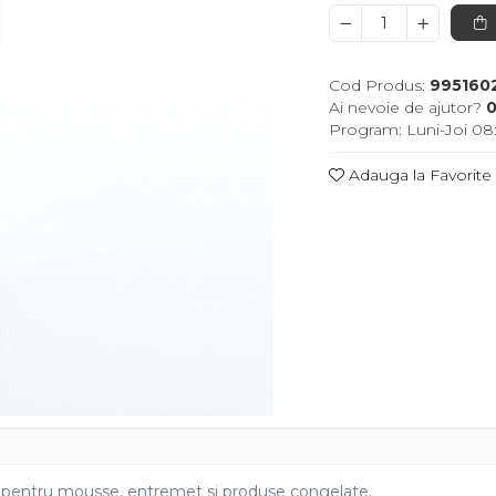
Cod Produs:
995160
Ai nevoie de ajutor?
0
Program: Luni-Joi 08:
Adauga la Favorite
t pentru mousse, entremet si produse congelate.