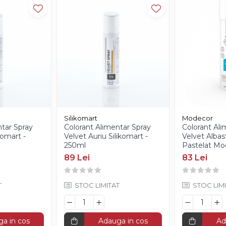
Silikomart
Modecor
ntar Spray
Colorant Alimentar Spray
Colorant Ali
komart -
Velvet Auriu Silikomart -
Velvet Albas
250ml
Pastelat Mo
89 Lei
83 Lei
T
STOC LIMITAT
STOC LIMI
a in cos
Adauga in cos
Ad