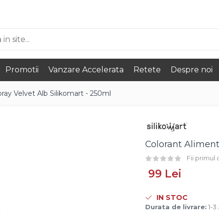
Promotii
Vanzare Accelerata
Retete
Despre noi
ray Velvet Alb Silikomart - 250ml
Colorant Aliment
Fii primul
99 Lei
IN STOC
Durata de livrare:
1-3 