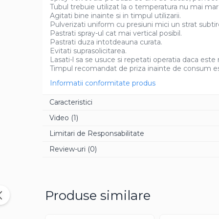
Tubul trebuie utilizat la o temperatura nu mai mar
Aroma Rom
Agitati bine inainte si in timpul utilizarii.
Pulverizati uniform cu presiuni mici un strat sub
Aroma Lamaie
Pastrati spray-ul cat mai vertical posibil.
Zahar
Pastrati duza intotdeauna curata.
Evitati suprasolicitarea.
Isomalt
Lasati-l sa se usuce si repetati operatia daca este
Crocant / Crumble
Timpul recomandat de priza inainte de consum est
Lapte Condensat
Informatii conformitate produs
Topping
Caracteristici
Spray Antilipire Tavi
Video
(1)
Diverse
Limitari de Responsabilitate
Review-uri
(0)
Creme, Glazuri, Paste
Creme Umpluturi
Creme inainte Coacere
Produse similare
Creme dupa Coacere
Creme Crocante