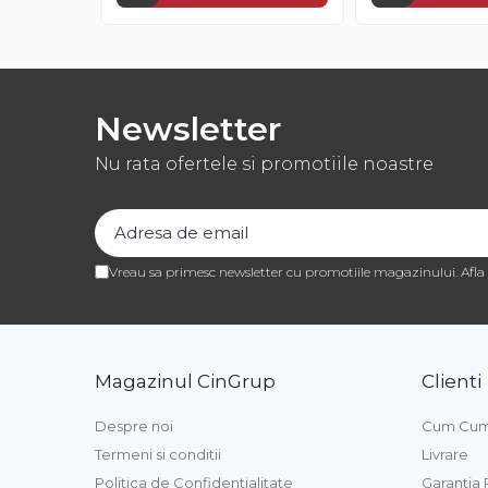
Pasta de Fructe
Pasta Inghetata cu Lapte
Variegato Ciocolata
Variegato Fructe
Newsletter
Baze si Mixuri Inghetata
Nu rata ofertele si promotiile noastre
Topping
Forme Silicon Inghetata
Bastonase Lemn
Vreau sa primesc newsletter cu promotiile magazinului. Afl
Coji de Tarte
Panificatie
Drojdie
Magazinul CinGrup
Clienti
Maia
Despre noi
Cum Cum
Amelioratori
Termeni si conditii
Livrare
Premixuri Panificatie
Politica de Confidentialitate
Garantia