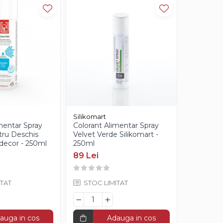
Silikomart
Silikomart
mentar Spray
Colorant Alimentar Spray
Colorant 
tru Deschis
Velvet Verde Silikomart -
Velvet Ro
decor - 250ml
250ml
250ml
89 Lei
89 Lei
IN S
TAT
STOC LIMITAT
auga in cos
Adauga in cos