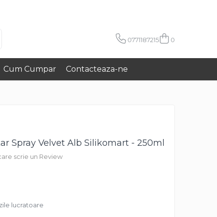
0771187215
0
Cum Cumpar
Contacteaza-ne
ar Spray Velvet Alb Silikomart - 250ml
 care scrie un Review
zile lucratoare