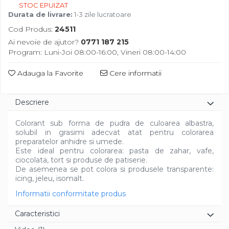
Diverse
STOC EPUIZAT
Durata de livrare:
1-3 zile lucratoare
Cod Produs:
24511
Ai nevoie de ajutor?
0771 187 215
Program: Luni-Joi 08:00-16:00, Vineri 08:00-14:00
Adauga la Favorite
Cere informatii
Descriere
Colorant sub forma de pudra de culoarea albastra,
solubil in grasimi adecvat atat pentru colorarea
preparatelor anhidre si umede.
Este ideal pentru colorarea: pasta de zahar, vafe,
ciocolata, tort si produse de patiserie.
De asemenea se pot colora si produsele transparente:
icing, jeleu, isomalt.
Informatii conformitate produs
Caracteristici