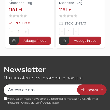
Modecor - 25g
Modecor - 25g
118 Lei
118 Lei
IN STOC
STOC LIMITAT
Adauga in cos
Adauga in cos
Newsletter
Nu rata ofertele si promotiile noastre
Vreau sa primesc newsletter cu promotiile magazinului. Afla mai
multe in
Politica de Confidentialitate