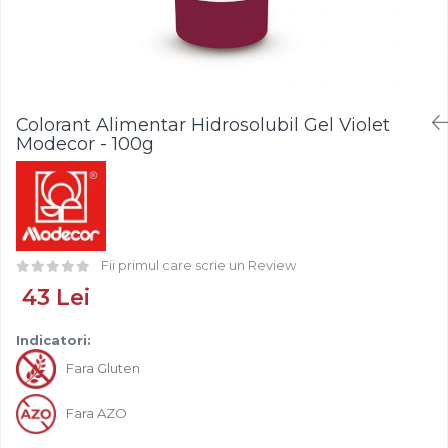
Fistic
Creme Tartinabile
Bastonase Lemn
Alune de Padure
Creme de Fructe
Gratare
Arahide
Umpluturi de Fructe
Ustensile - Diverse
Fructe Liofilizate
Fructe Confiate
Colorant Alimentar Hidrosolubil Gel Violet
Compot si Cocktail
Modecor - 100g
Arome
Aroma Vanilie
Aroma Rom
Aroma Lamaie
Fii primul care scrie un Review
Zahar
43 Lei
Isomalt
Crocant / Crumble
Indicatori:
Lapte Condensat
Fara Gluten
Topping
Fara AZO
Spray Antilipire Tavi