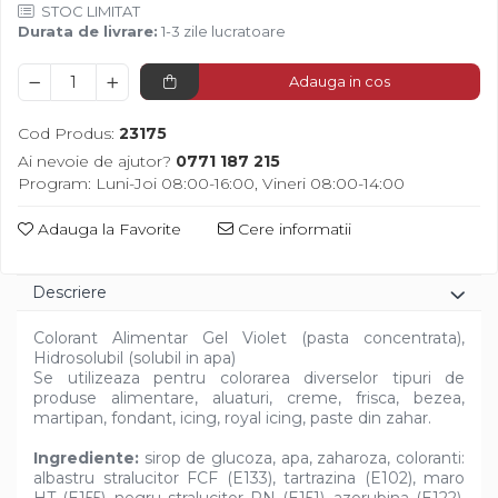
Diverse
STOC LIMITAT
Durata de livrare:
1-3 zile lucratoare
Adauga in cos
Cod Produs:
23175
Ai nevoie de ajutor?
0771 187 215
Program: Luni-Joi 08:00-16:00, Vineri 08:00-14:00
Adauga la Favorite
Cere informatii
Descriere
Colorant Alimentar Gel Violet (pasta concentrata),
Hidrosolubil (solubil in apa)
Se utilizeaza pentru colorarea diverselor tipuri de
produse alimentare, aluaturi, creme, frisca, bezea,
martipan, fondant, icing, royal icing, paste din zahar.
Ingrediente:
sirop de glucoza, apa, zaharoza, coloranti:
albastru stralucitor FCF (E133), tartrazina (E102), maro
HT (E155), negru stralucitor PN (E151), azorubina (E122),