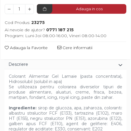
Diverse
Adauga in cos
Cod Produs:
23275
Ai nevoie de ajutor?
0771 187 215
Program: Luni-Joi 08:00-16:00, Vineri 08:00-14:00
Adauga la Favorite
Cere informatii
Descriere
Colorant Alimentar Gel Lamaie (pasta concentrata),
Hidrosolubil (solubil in apa)
Se utilizeaza pentru colorarea diverselor tipuri de
produse alimentare, aluaturi, creme, frisca, bezea,
martipan, fondant, icing, royal icing, paste din zahar.
Ingrediente:
sirop de glucoza, apa, zaharoza, coloranti:
albastru stralucitor FCF (E133), tartrazina (E102), maro
HT (E155), negru stralucitor PN (E151), azorubina (E122),
galben apus FCF (E110), agent de gelifiere: E406,
regulator de aciditate: E330, conservant: E202