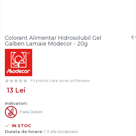
Fistic
Creme Tartinabile
Bastonase Lemn
Alune de Padure
Creme de Fructe
Gratare
Arahide
Umpluturi de Fructe
Ustensile - Diverse
Fructe Liofilizate
Fructe Confiate
Colorant Alimentar Hidrosolubil Gel
Compot si Cocktail
Galben Lamaie Modecor - 20g
Arome
Aroma Vanilie
Aroma Rom
Aroma Lamaie
Fii primul care scrie un Review
Zahar
13 Lei
Isomalt
Crocant / Crumble
Indicatori:
Lapte Condensat
Fara Gluten
Topping
IN STOC
Spray Antilipire Tavi
Durata de livrare:
1-3 zile lucratoare