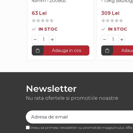
Creme Gianduia
43mm - 200Buc
- 1.5Kg (6x250g
Glazuri
63 Lei
309 Lei
Glazura Ciocolata
Glazura Oglinda
IN STOC
IN STOC
Paste Aromatizante
Pasta de Fistic
Pasta de Vanilie
Adauga in cos
Adaug
Pasta de Fructe
Paste Inghetata cu Lapte
Creme Tartinabile
Creme de Fructe
Newsletter
Umpluturi de Fructe
Nu rata ofertele si promotiile noastre
Gelaterie
Paste Aromatizante
Pasta de Fistic
Vreau sa primesc newsletter cu promotiile magazinului. Afl
Pasta de Vanilie