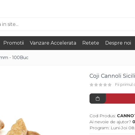
Promotii
Vanzare Accelerata
Retete
Despre noi
110mm - 100Buc
Coji Cannoli Sic
Fii primul
Cod Produs:
CANNO1
Ai nevoie de ajutor?
0
Program: Luni-Joi 08: