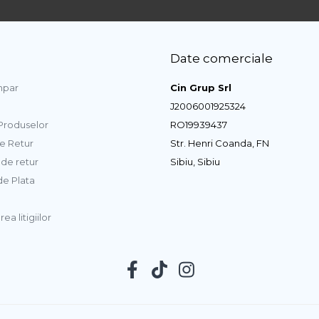
Date comerciale
par
Cin Grup Srl
J2006001925324
 Produselor
RO19939437
de Retur
Str. Henri Coanda, FN
de retur
Sibiu, Sibiu
e Plata
ea litigiilor