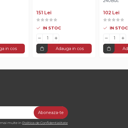
)
240Buc
151 Lei
102 Lei
IN STOC
IN STOC
a in cos
Adauga in cos
Ad
a mai multe in
Politica de Confidentialitate