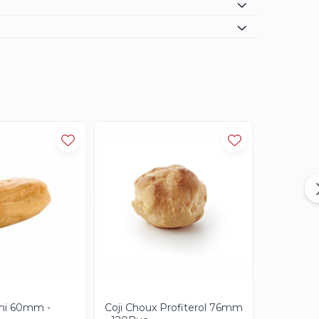
ini 60mm -
Coji Choux Profiterol 76mm
Coji Pari