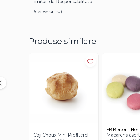
Limitari de Responsabilitate
Aroma Rom
Review-uri
(0)
Aroma Lamaie
Zahar
Isomalt
Produse similare
Crocant / Crumble
Lapte Condensat
Topping
Spray Antilipire Tavi
Diverse
Creme, Glazuri, Paste
Creme Umpluturi
Creme inainte Coacere
Creme dupa Coacere
FB Berton - He
Creme Crocante
Coji Choux Mini Profiterol
Macarons asor