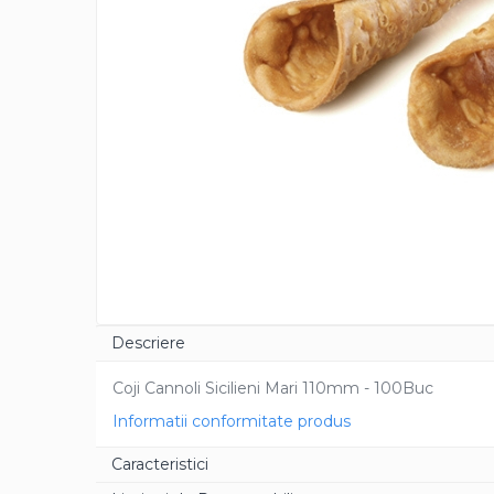
Cacao Barry Callebaut
Ciocolata Calda
Unt de Cacao
Mixuri Pudra
Mixuri Pudra Crema Vanilie
Mixuri Pudra Cofetarie
Mixuri Pudra Inghetata
Mixuri Pudra Mousse
Fructe
Fistic
Alune de Padure
Descriere
Arahide
Fructe Liofilizate
Coji Cannoli Sicilieni Mari 110mm - 100Buc
Fructe Confiate
Informatii conformitate produs
Compot si Cocktail
Arome
Caracteristici
Aroma Vanilie