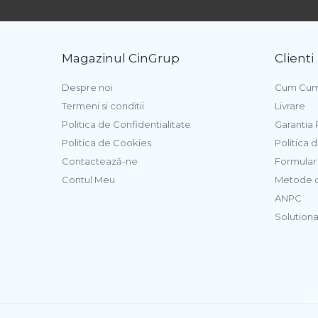
Pasta de Fructe
Pasta Inghetata cu Lapte
Variegato Ciocolata
Magazinul CinGrup
Clienti
Variegato Fructe
Despre noi
Cum Cum
Baze si Mixuri Inghetata
Termeni si conditii
Livrare
Topping
Politica de Confidentialitate
Garantia
Forme Silicon Inghetata
Politica de Cookies
Politica 
Bastonase Lemn
Contactează-ne
Formular 
Contul Meu
Metode d
Coji de Tarte
ANPC
Solutionar
Panificatie
Drojdie
Maia
Amelioratori
Premixuri Panificatie