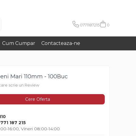
0771187215
0
Cum Cumpar
Contacteaza-ne
ilieni Mari 110mm - 100Buc
 care scrie un Review
Cere Oferta
10
771 187 215
00-16:00, Vineri 08:00-14:00