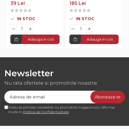
39 Lei
185 Lei
IN STOC
IN STOC
Adauga in cos
Adauga in cos
Newsletter
Nu rata ofertele si promotiile noastre
Vreau sa primesc newsletter cu promotiile magazinului. Afla mai
multe in
Politica de Confidentialitate