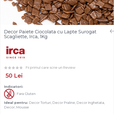
Fistic
Creme Tartinabile
Bastonase Lemn
Alune de Padure
Creme de Fructe
Gratare
Arahide
Umpluturi de Fructe
Ustensile - Diverse
Fructe Liofilizate
Fructe Confiate
Decor Paiete Ciocolata cu Lapte Surogat
Compot si Cocktail
Scagliette, Irca, 1Kg
Arome
Aroma Vanilie
Aroma Rom
Aroma Lamaie
Fii primul care scrie un Review
Zahar
50 Lei
Isomalt
Crocant / Crumble
Indicatori:
Lapte Condensat
Fara Gluten
Topping
Ideal pentru:
Decor Torturi, Decor Praline, Decor Inghetata,
Decor, Mousse
Spray Antilipire Tavi