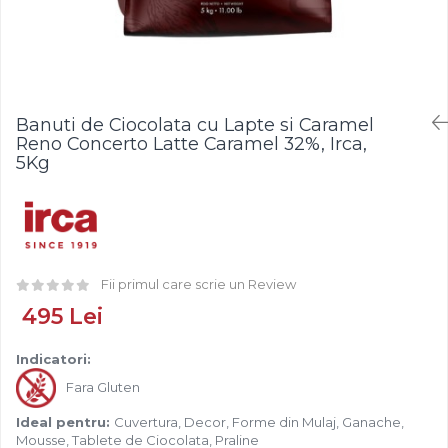
Fistic
Creme Tartinabile
Bastonase Lemn
Alune de Padure
Creme de Fructe
Gratare
Arahide
Umpluturi de Fructe
Ustensile - Diverse
Fructe Liofilizate
Fructe Confiate
Banuti de Ciocolata cu Lapte si Caramel
Compot si Cocktail
Reno Concerto Latte Caramel 32%, Irca,
Arome
5Kg
Aroma Vanilie
Aroma Rom
Aroma Lamaie
Zahar
Fii primul care scrie un Review
Isomalt
495 Lei
Crocant / Crumble
Indicatori:
Lapte Condensat
Fara Gluten
Topping
Ideal pentru:
Cuvertura, Decor, Forme din Mulaj, Ganache,
Spray Antilipire Tavi
Mousse, Tablete de Ciocolata, Praline