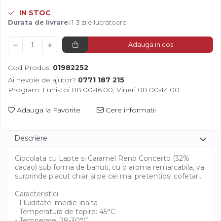
Diverse
IN STOC
Durata de livrare:
1-3 zile lucratoare
Adauga in cos
Cod Produs:
01982252
Ai nevoie de ajutor?
0771 187 215
Program: Luni-Joi 08:00-16:00, Vineri 08:00-14:00
Adauga la Favorite
Cere informatii
Descriere
Ciocolata cu Lapte si Caramel Reno Concerto (32%
cacao) sub forma de banuti, cu o aroma remarcabila, va
surprinde placut chiar si pe cei mai pretentiosi cofetari.
Caracteristici:
- Fluiditate: medie-inalta
- Temperatura de topire: 45°C
- Temperare: 28-30°C