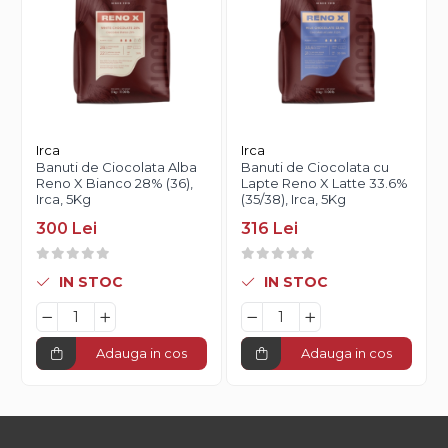
Irca
Irca
Banuti de Ciocolata Alba
Banuti de Ciocolata cu
Reno X Bianco 28% (36),
Lapte Reno X Latte 33.6%
Irca, 5Kg
(35/38), Irca, 5Kg
300 Lei
316 Lei
IN STOC
IN STOC
Adauga in cos
Adauga in cos