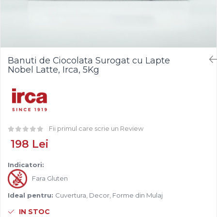
Fistic
Creme Tartinabile
Bastonase Lemn
Alune de Padure
Creme de Fructe
Gratare
Arahide
Umpluturi de Fructe
Ustensile - Diverse
Fructe Liofilizate
Fructe Confiate
Banuti de Ciocolata Surogat cu Lapte
Compot si Cocktail
Nobel Latte, Irca, 5Kg
Arome
Aroma Vanilie
Aroma Rom
Aroma Lamaie
Fii primul care scrie un Review
Zahar
198 Lei
Isomalt
Crocant / Crumble
Indicatori:
Lapte Condensat
Fara Gluten
Topping
Ideal pentru:
Cuvertura, Decor, Forme din Mulaj
Spray Antilipire Tavi
IN STOC