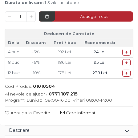
Diverse
Durata de livrare:
1-3 zile lucratoare
Adauga in cos
Reduceri de Cantitate
De la
Discount
Pret
/ buc
Economisesti
+
4
buc
-3%
192 Lei
24 Lei
+
8
buc
-6%
186 Lei
95 Lei
+
12
buc
-10%
178 Lei
238 Lei
Cod Produs:
01010504
Ai nevoie de ajutor?
0771 187 215
Program: Luni-Joi 08:00-16:00, Vineri 08:00-14:00
Adauga la Favorite
Cere informatii
Descriere