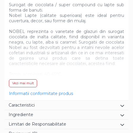
Surogat de ciocolata / super compound cu lapte sub
forma de banuti.
Nobel Lapte (calitate superioara) este ideal pentru
cuvertura, decor, sau forme din mulaj.
NOBEL reprezinta o varietate de glazuri din surogat
ciocolata de inalta calitate, fiind disponibil in varianta
neagra, cu lapte, alba si caramel. Surogatii de ciocolata
Nobel au fost dezvoltati pentru a intalni nevoile acelor
cofetari industriali si artizanali din ce in ce mai interesati
de gasirea unui produs care sa detina toate
caracteristicile necesare ale ciocolatei, acestea fiind:
Temp. acoperire: 40-45°C
Temp. turnare: 35-38°C
Vezi mai mult
- gust puternic si placut;
Informatii conformitate produs
- punct de topire scazut;
- rupere uniforma;
Caracteristici
- aspect lucios de lunga durata, toate acestea fara a
avea nevoie de temperare;
Ingrediente
Limitari de Responsabilitate