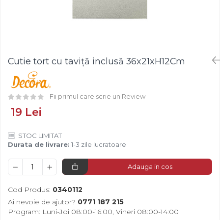
Fistic
Creme Tartinabile
Bastonase Lemn
Alune de Padure
Creme de Fructe
Gratare
Arahide
Umpluturi de Fructe
Ustensile - Diverse
Fructe Liofilizate
Fructe Confiate
Cutie tort cu taviță inclusă 36x21xH12Cm
Compot si Cocktail
Arome
Aroma Vanilie
Fii primul care scrie un Review
Aroma Rom
19 Lei
Aroma Lamaie
Zahar
STOC LIMITAT
Durata de livrare:
1-3 zile lucratoare
Isomalt
Crocant / Crumble
Adauga in cos
Lapte Condensat
Cod Produs:
0340112
Topping
Ai nevoie de ajutor?
0771 187 215
Spray Antilipire Tavi
Program: Luni-Joi 08:00-16:00, Vineri 08:00-14:00