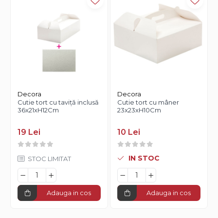
Decora
Decora
Cutie tort cu taviță inclusă
Cutie tort cu mâner
36x21xH12Cm
23x23xH10Cm
19 Lei
10 Lei
IN STOC
STOC LIMITAT
Adauga in cos
Adauga in cos