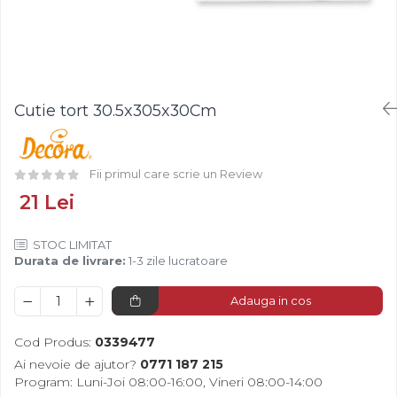
Fistic
Creme Tartinabile
Bastonase Lemn
Alune de Padure
Creme de Fructe
Gratare
Arahide
Umpluturi de Fructe
Ustensile - Diverse
Fructe Liofilizate
Fructe Confiate
Cutie tort 30.5x305x30Cm
Compot si Cocktail
Arome
Aroma Vanilie
Fii primul care scrie un Review
Aroma Rom
21 Lei
Aroma Lamaie
Zahar
STOC LIMITAT
Durata de livrare:
1-3 zile lucratoare
Isomalt
Crocant / Crumble
Adauga in cos
Lapte Condensat
Cod Produs:
0339477
Topping
Ai nevoie de ajutor?
0771 187 215
Spray Antilipire Tavi
Program: Luni-Joi 08:00-16:00, Vineri 08:00-14:00